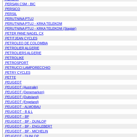
PERSAN CSM - BIC
PERSICO
PERSIL
PERUTNINA PTUJ
PERUTNINA PTUJ - KRKA TELEKOM
PERUTNINA PTUJ - KRKA TELEKOM (Stagiair)
PETER PANE NAGEL CX
PETITJEAN CYCLES
PETROLEO DE COLOMBIA
PETROLIER ALGERIE
PETROLIERS ALGERIE
PETROLIKE
PETROSPORT
PETRUCCI LAMPORECCHIO
PETRY CYCLES
PETTE
PEUGEOT
PEUGEOT (Australie)
PEUGEOT (Denemarken)
PEUGEOT (Duitsland)
PEUGEOT (Engeland)
PEUGEOT - ALMOBAU
PEUGEOT - B & L
PEUGEOT - BP
PEUGEOT - BP - DUNLOP
PEUGEOT - BP - ENGLEBERT
PEUGEOT - BP - MICHELIN
PEUGEOT - DUNLOP