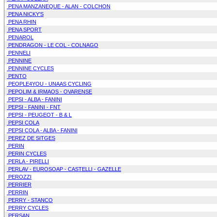
PENA MANZANEQUE - ALAN - COLCHON
PENA NICKY'S
PENA RHIN
PENA SPORT
PENAROL
PENDRAGON - LE COL - COLNAGO
PENNELI
PENNINE
PENNINE CYCLES
PENTO
PEOPLE4YOU - UNAAS CYCLING
PEPOLIM & IRMAOS - OVARENSE
PEPSI - ALBA - FANINI
PEPSI - FANINI - FNT
PEPSI - PEUGEOT - B & L
PEPSI COLA
PEPSI COLA - ALBA - FANINI
PEREZ DE SITGES
PERIN
PERIN CYCLES
PERLA - PIRELLI
PERLAV - EUROSOAP - CASTELLI - GAZELLE
PEROZZI
PERRIER
PERRIN
PERRY - STANCO
PERRY CYCLES
PERSAN