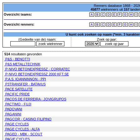
Renners database 1868 - 2026
45877
wielrenners uit
157
lande
Overzicht teams:
A
B
C
D
E
F
G
H
I
Overzicht renners:
A
B
C
D
E
F
G
H
I
U kunt ook zoeken op naam (*min. 3 karakters)
(Gedeelte van de) naam:
Zoek op jaar:
514
resultaten gevonden
P&S - BENOTTI
P&S METALLTECHNIK
P-NIVO BETONEXPRESSZ - CORRATEC
P-NIVO BETONEXPRESSZ 2000 KFT.SE
P.A.S. IOANNINNON - PPI
P3TRANSFER - BATAVUS
PACE SATELLITE
PACIFIC PRIDE
PACOS DE FERREIRA - JOVIGRUPOS
PACTIMO - FUJI
PADOVANI
PAGANINI
PAGCOR - CASINO FILIPINO
PAGE CYCLES
PAGE CYCLES - ALFA
PAGED - MBK - SCOUT
PAGIE CYCLES