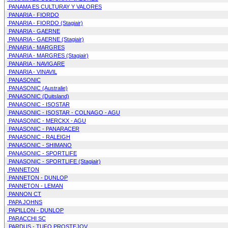
PANAMA ES CULTURAY Y VALORES
PANARIA - FIORDO
PANARIA - FIORDO (Stagiair)
PANARIA - GAERNE
PANARIA - GAERNE (Stagiair)
PANARIA - MARGRES
PANARIA - MARGRES (Stagiair)
PANARIA - NAVIGARE
PANARIA - VINAVIL
PANASONIC
PANASONIC (Australie)
PANASONIC (Duitsland)
PANASONIC - ISOSTAR
PANASONIC - ISOSTAR - COLNAGO - AGU
PANASONIC - MERCKX - AGU
PANASONIC - PANARACER
PANASONIC - RALEIGH
PANASONIC - SHIMANO
PANASONIC - SPORTLIFE
PANASONIC - SPORTLIFE (Stagiair)
PANNETON
PANNETON - DUNLOP
PANNETON - LEMAN
PANNON CT
PAPA JOHNS
PAPILLON - DUNLOP
PARACCHI SC
PARDUS - TUFO PROSTEJOV