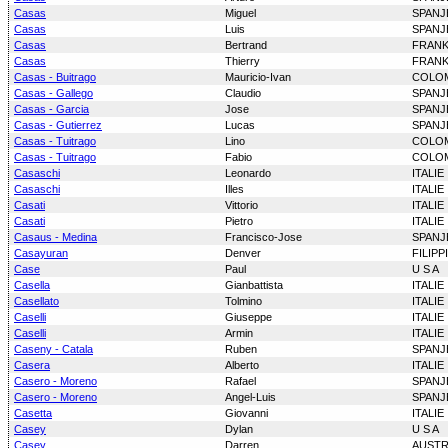
Casas
Miguel
SPANJ
Casas
Luis
SPANJ
Casas
Bertrand
FRANK
Casas
Thierry
FRANK
Casas - Buitrago
Mauricio-Ivan
COLO
Casas - Gallego
Claudio
SPANJ
Casas - Garcia
Jose
SPANJ
Casas - Gutierrez
Lucas
SPANJ
Casas - Tuitrago
Lino
COLO
Casas - Tuitrago
Fabio
COLO
Casaschi
Leonardo
ITALIE
Casaschi
Illes
ITALIE
Casati
Vittorio
ITALIE
Casati
Pietro
ITALIE
Casaus - Medina
Francisco-Jose
SPANJ
Casayuran
Denver
FILIPP
Case
Paul
U S A
Casella
Gianbattista
ITALIE
Casellato
Tolmino
ITALIE
Caselli
Giuseppe
ITALIE
Caselli
Armin
ITALIE
Caseny - Catala
Ruben
SPANJ
Casera
Alberto
ITALIE
Casero - Moreno
Rafael
SPANJ
Casero - Moreno
Angel-Luis
SPANJ
Casetta
Giovanni
ITALIE
Casey
Dylan
U S A
Casey
Darren
AUSTR