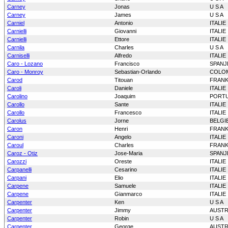
Carney
Jonas
U S A
Carney
James
U S A
Carniel
Antonio
ITALIE
Carnielli
Giovanni
ITALIE
Carnielli
Ettore
ITALIE
Carnila
Charles
U S A
Carniselli
Alfredo
ITALIE
Caro - Lozano
Francisco
SPANJ
Caro - Monroy
Sebastian-Orlando
COLO
Carod
Titouan
FRANK
Caroli
Daniele
ITALIE
Carolino
Joaquim
PORT
Carollo
Sante
ITALIE
Carollo
Francesco
ITALIE
Carolus
Jorne
BELGI
Caron
Henri
FRANK
Caroni
Angelo
ITALIE
Caroul
Charles
FRANK
Caroz - Otiz
Jose-Maria
SPANJ
Carozzi
Oreste
ITALIE
Carpanelli
Cesarino
ITALIE
Carpani
Elio
ITALIE
Carpene
Samuele
ITALIE
Carpene
Gianmarco
ITALIE
Carpenter
Ken
U S A
Carpenter
Jimmy
AUSTR
Carpenter
Robin
U S A
Carpenter
George
AUSTR