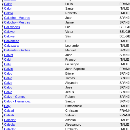
Calon
Louis
FRANK
Calori
Sante
ITALIE
Calovi
Roberto
ITALIE
Calucho - Mestres
Juan
SPANJ
Calucho - Mestres
Jaime
SPANJ
Caluwaerts
Luc
BELGI
Caluwe
Victor
BELGI
Caluwe
Stijn
BELGI
Calvanese
F
ITALIE
Calvazara
Leonardo
ITALIE
Calvente - Gorbas
Manuel
SPANJ
Calvet
Juan
SPANJ
Calvi
Franco
ITALIE
Calvi
Giuseppe
ITALIE
Calvini
Jean-Baptiste
FRANK
Calvo
Ettore
SPANJ
Calvo
Tomas
SPANJ
Calvo
Alejandro
SPANJ
Calvo
Jose
SPANJ
Calvo
Jesus
SPANJ
Calvo - Gomez
Ruben
SPANJ
Calvo - Hernandez
Santos
SPANJ
Caly
Emmanuele
ITALIE
Calzati
Christian
FRANK
Calzati
Sylvain
FRANK
Calzolari
Alfonso
ITALIE
Calzolari
Alessandro
ITALIE
Calzolari
Umberto
ITALIE