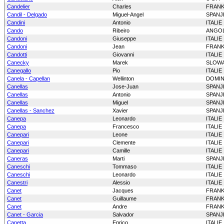
Candelier
Charles
FRANK
Candil - Delgado
Miguel-Angel
SPANJ
Candini
Antonio
ITALIE
Cando
Ribeiro
ANGO
Candoni
Giuseppe
ITALIE
Candoni
Jean
FRANK
Candotti
Giovanni
ITALIE
Canecky
Marek
SLOWA
Canegallo
Pio
ITALIE
Canela - Capellan
Wellinton
DOMIN
Canellas
Jose-Juan
SPANJ
Canellas
Antonio
SPANJ
Canellas
Miguel
SPANJ
Canellas - Sanchez
Xavier
SPANJ
Canepa
Leonardo
ITALIE
Canepa
Francesco
ITALIE
Canepari
Leone
ITALIE
Canepari
Clemente
ITALIE
Canepari
Camille
ITALIE
Caneras
Marti
SPANJ
Caneschi
Tommaso
ITALIE
Caneschi
Leonardo
ITALIE
Canestri
Alessio
ITALIE
Canet
Jacques
FRANK
Canet
Guillaume
FRANK
Canet
Andre
FRANK
Canet - Garcia
Salvador
SPANJ
Canetta
Enrico
ITALIE