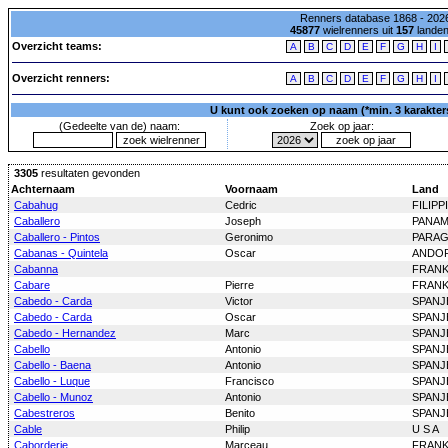
Renners database 1868 - 2026
45877
wielrenners uit
157
lande
Overzicht teams:
A
B
C
D
E
F
G
H
I
Overzicht renners:
A
B
C
D
E
F
G
H
I
U kunt ook zoeken op naam (*min. 3 karakters)
(Gedeelte van de) naam:
Zoek op jaar:
3305
resultaten gevonden
Achternaam
Voornaam
Land
Cabahug
Cedric
FILIPP
Caballero
Joseph
PANA
Caballero - Pintos
Geronimo
PARA
Cabanas - Quintela
Oscar
ANDO
Cabanna
FRANK
Cabare
Pierre
FRANK
Cabedo - Carda
Victor
SPANJ
Cabedo - Carda
Oscar
SPANJ
Cabedo - Hernandez
Marc
SPANJ
Cabello
Antonio
SPANJ
Cabello - Baena
Antonio
SPANJ
Cabello - Luque
Francisco
SPANJ
Cabello - Munoz
Antonio
SPANJ
Cabestreros
Benito
SPANJ
Cable
Philip
U S A
Caborderie
Marceau
FRANK