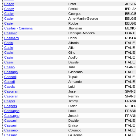
Casey
Peter
AUSTR
Casey
Patrick
IERLA
Casier
Georges
BELGI
Casier
Arne-Martin-George
BELGI
Casier
Robbe
BELGI
Casillas - Carmona
Jhonatan
MEXIC
Casimiro
Henrique-Madeira
PORT
Casimzev
Denis
RUSL
Casini
Alfredo
ITALIE
Casini
Alfio
ITALIE
Casini
Gino
ITALIE
Casini
Adolfo
ITALIE
Casini
Davide
ITALIE
Casino
Julio
SPANJ
Casiraghi
Giancarlo
ITALIE
Casnedi
Tupak
ITALIE
Casodi
Armando
ITALIE
Casola
Luigi
ITALIE
Casorran
Jose
SPANJ
Casorran
Fermin
SPANJ
Casper
Jimmy
FRANK
Caspers
Didier
NEDE
Cassagne
Louis
FRANK
Cassagne
Joseph
FRANK
Cassani
Davide
ITALIE
Cassani
Enrico
ITALIE
Cassano
Colombo
ITALIE
Cassanti
Giuseppe
ITALIE