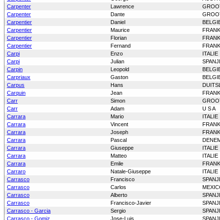
Carpenter
Lawrence
GROOT
Carpenter
Dante
GROOT
Carpentier
Daniel
BELGI
Carpentier
Maurice
FRANK
Carpentier
Florian
FRANK
Carpentier
Fernand
FRANK
Carpi
Enzo
ITALIE
Carpi
Julian
SPANJ
Carpin
Leopold
BELGI
Carpriaux
Gaston
BELGI
Carpus
Hans
DUITS
Carquin
Jean
FRANK
Carr
Simon
GROOT
Carr
Adam
U S A
Carrara
Mario
ITALIE
Carrara
Vincent
FRANK
Carrara
Joseph
FRANK
Carrara
Pascal
DENE
Carrara
Giuseppe
ITALIE
Carrara
Matteo
ITALIE
Carrara
Emile
FRANK
Carraro
Natale-Giuseppe
ITALIE
Carrasco
Francisco
SPANJ
Carrasco
Carlos
MEXIC
Carrasco
Alberto
SPANJ
Carrasco
Francisco-Javier
SPANJ
Carrasco - Garcia
Sergio
SPANJ
Carrasco - Gomiz
Jose-Luis
SPANJ