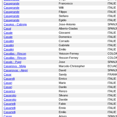
Casagrande
Francesco
ITALIE
Casagrande
Willi
ITALIE
Casagrande
Filippo
ITALIE
Casagrande
Stefano
ITALIE
Casagrande
Egidio
ITALIE
Casajus - Cabreja
Jose-Antonio
SPANJ
Casal
Alberto-Giadas
SPANJ
Casale
Giovanni
ITALIE
Casale
Domenico
ITALIE
Casalini
Corrado
ITALIE
Casalini
Gabriele
ITALIE
Casalini
Emilio
ITALIE
Casallas - Rincon
Yeisson-Ferney
COLO
Casallas - Rincon
Yesson-Ferney
COLO
Casals - Pujol
Jose
SPANJ
Casanova - Mejia
Marcelo-Christopher
ECUA
Casanovas - Alegri
David
SPANJ
Casar
Sandy
FRANK
Casarelli
Enrico
ITALIE
Casari
Mario
ITALIE
Casari
Danilo
ITALIE
Casarico
Renzo
ITALIE
Casarotto
Silvano
ITALIE
Casarotto
Davide
ITALIE
Casartelli
Fabio
ITALIE
Casartelli
Ennio
ITALIE
Casartelli
Emilio
ITALIE
Casas
Arturo
SPANJ