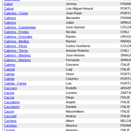
Cabot
Jeremy
FRANK
Cabral
Luis-Miguel-Amaral
PORT
Cabreira - Costa
Joao-Paolo
PORT
Cabrera
Alexandre
FRANK
Cabrera
Julian
SPANJ
Cabrera - Castanedas
Jose-Samuel
COLO
Cabrera - Fredes
Nicolas
CHILI
Cabrera - Gonzalez
Ramiro
URUG
Cabrera - Medina
Ramon
PARA
Cabrera - Perez
Carlos-Humberto
COLO
Cabrera - Torres
Antonio-Roberto
CHILI
Cabrero - Martinez
Jose-Antonio
SPANJ
Cabrero - Martinez
Fernando
SPANJ
Cabrino
Giovanni
ITALIE
Cabrioli
Luigi
ITALIE
Cabrita
Victor
PORT
Cabrita
Casimiro
PORT
Cabrita - Farina
Luis
PORT
Caccavo
Rodolfo
ARGEN
Caccia
Luciano
ZWITS
Caccia
Diego
ITALIE
Cacciatore
Angelo
ITALIE
Cacciatore
Daniele
ITALIE
Caccin
Massimiliano
ITALIE
Cacciotti
Andrea
ITALIE
Cachera
Albert
BELGI
Cacheux
Maurice
FRANK
Cacioni
Amerigo
ITALIE