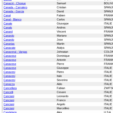
Canaciri - Choque
Samuel
BOLIVI
Canada - Carralero
Cristian
SPANJ
Canada - Garcia
David
SPANJ
Canal
Fabien
FRANK
Canal - Blanco
Carlos
SPANJ
Canale
Giuseppe
ITALIE
Canals
Andres
SPANJ
Canard
Vincent
FRANK
Canardo
Mariano
SPANJ
Canardo
Jose
SPANJ
Canarias
Martin
SPANJ
Canavate
Atalya
SPANJ
Canaveral - Vargas
Johnatan
COLO
Canavese
Dominique
FRANK
Canavese
Antonin
FRANK
Canavese
Pierre
FRANK
Canavese
Giuseppe
ITALIE
Canavesi
Pietro
ITALIE
Canavesi
Italo
ITALIE
Canavesi
Severino
ITALIE
Canazza
Aldo
ITALIE
Cancellara
Fabian
ZWITS
Cancelli
Cesare
ITALIE
Canciani
Leonardo
ITALIE
Canciani
Franco
ITALIE
Canciani
Angelo
ITALIE
Canciani
Marcellino
ITALIE
Candelario
Alex
U S A