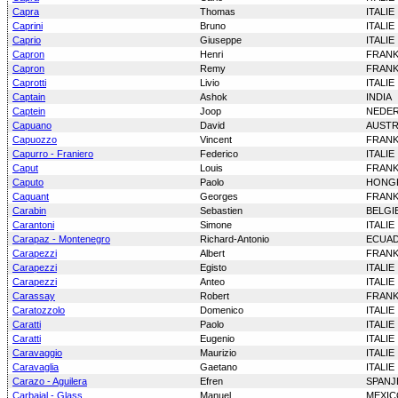
Capra
Thomas
ITALIE
Caprini
Bruno
ITALIE
Caprio
Giuseppe
ITALIE
Capron
Henri
FRANK
Capron
Remy
FRANK
Caprotti
Livio
ITALIE
Captain
Ashok
INDIA
Captein
Joop
NEDE
Capuano
David
AUSTR
Capuozzo
Vincent
FRANK
Capurro - Franiero
Federico
ITALIE
Caput
Louis
FRANK
Caputo
Paolo
HONG
Caquant
Georges
FRANK
Carabin
Sebastien
BELGI
Carantoni
Simone
ITALIE
Carapaz - Montenegro
Richard-Antonio
ECUA
Carapezzi
Albert
FRANK
Carapezzi
Egisto
ITALIE
Carapezzi
Anteo
ITALIE
Carassay
Robert
FRANK
Caratozzolo
Domenico
ITALIE
Caratti
Paolo
ITALIE
Caratti
Eugenio
ITALIE
Caravaggio
Maurizio
ITALIE
Caravaglia
Gaetano
ITALIE
Carazo - Aguilera
Efren
SPANJ
Carbajal - Glass
Manuel
MEXIC