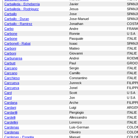
Carballeda - Echeberria
Javier
SPANJ
Carballeda - Rodriguez
Jesus
SPANJ
Carballo
Jose
SPANJ
Carballo - Duran
Jose-Manuel
SPANJ
Carballo - Ramirez
Jonathan
COSTA
Carbo
Andre
FRANK
Carbone
Ronnie
U S A
Carbone
Pasquale
ITALIE
Carbonell - Rabat
Isaac
SPANJ
Carboni
Matteo
ITALIE
Carboni
Giovanni
ITALIE
Carbunarea
Andrei
ROEM
Carbutt
Paul
GROOT
Carcano
Sergio
ITALIE
Carcano
Camillo
ITALIE
Carchieso
Constantino
ITALIE
Carcueva
Junreck
FILIPP
Carcueva
Jonel
FILIPP
Card
Scott
U S A
Card
Jon
U S A
Cardana
Arche
FILIPP
Cardani
Luigi
ARGEN
Cardarilli
Piergiogio
ITALIE
Cardelli
Allessandro
ITALIE
Cardellini
Lorenzo
ITALIE
Cardenas
Luis-German
COLO
Cardenas
Oliveiro
COLO
Cardenas - Espeitia
Manuel
COLO