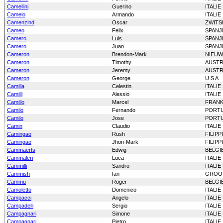
Camellini
Guerino
ITALIE
Camelo
Armando
ITALIE
Camenzind
Oscar
ZWITS
Cameo
Felix
SPANJ
Camero
Luis
SPANJ
Camero
Juan
SPANJ
Cameron
Brendon-Mark
NIEUW
Cameron
Timothy
AUSTR
Cameron
Jeremy
AUSTR
Cameron
George
U S A
Camilla
Celestin
ITALIE
Camilli
Alessio
ITALIE
Camillo
Marcel
FRANK
Camilo
Fernando
PORT
Camilo
Jose
PORT
Camin
Claudio
ITALIE
Camingao
Rush
FILIPP
Camingao
Jhon-Mark
FILIPP
Cammaerts
Edwig
BELGI
Cammaleri
Luca
ITALIE
Cammilli
Sandro
ITALIE
Cammish
Ian
GROOT
Cammu
Roger
BELGI
Camoletto
Domenico
ITALIE
Campacci
Angelo
ITALIE
Campadelli
Sergio
ITALIE
Campagnari
Simone
ITALIE
Campagnari
Pietro
ITALIE