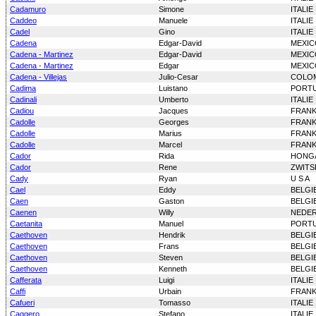
Cadamuro
Simone
ITALIE
Caddeo
Manuele
ITALIE
Cadel
Gino
ITALIE
Cadena
Edgar-David
MEXIC
Cadena - Martinez
Edgar-David
MEXIC
Cadena - Martinez
Edgar
MEXIC
Cadena - Villejas
Julio-Cesar
COLO
Cadima
Luistano
PORT
Cadinali
Umberto
ITALIE
Cadiou
Jacques
FRANK
Cadolle
Georges
FRANK
Cadolle
Marius
FRANK
Cadolle
Marcel
FRANK
Cador
Rida
HONG
Cador
Rene
ZWITS
Cady
Ryan
U S A
Cael
Eddy
BELGI
Caen
Gaston
BELGI
Caenen
Willy
NEDE
Caetanita
Manuel
PORT
Caethoven
Hendrik
BELGI
Caethoven
Frans
BELGI
Caethoven
Steven
BELGI
Caethoven
Kenneth
BELGI
Cafferata
Luigi
ITALIE
Caffi
Urbain
FRANK
Cafueri
Tomasso
ITALIE
Caggero
Stefano
ITALIE