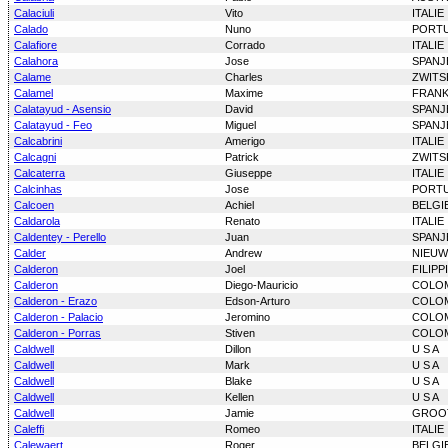
Calaciuli
Vito
ITALIE
Calado
Nuno
PORT
Calafiore
Corrado
ITALIE
Calahora
Jose
SPANJ
Calame
Charles
ZWITS
Calamel
Maxime
FRANK
Calatayud - Asensio
David
SPANJ
Calatayud - Feo
Miguel
SPANJ
Calcabrini
Amerigo
ITALIE
Calcagni
Patrick
ZWITS
Calcaterra
Giuseppe
ITALIE
Calcinhas
Jose
PORT
Calcoen
Achiel
BELGI
Caldarola
Renato
ITALIE
Caldentey - Perello
Juan
SPANJ
Calder
Andrew
NIEUW
Calderon
Joel
FILIPP
Calderon
Diego-Mauricio
COLO
Calderon - Erazo
Edson-Arturo
COLO
Calderon - Palacio
Jeromino
COLO
Calderon - Porras
Stiven
COLO
Caldwell
Dillon
U S A
Caldwell
Mark
U S A
Caldwell
Blake
U S A
Caldwell
Kellen
U S A
Caldwell
Jamie
GROOT
Caleffi
Romeo
ITALIE
Calewaert
Roger
BELGI