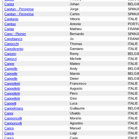
Capiot
Johan
BELGI
Capitan - Peregrina
Jorge
SPANJ
Capitan - Peregrina
Carlos
SPANJ
Capitanio
Vittorio
ITALIE
Capitao
Antonio
PORT
Caplat
Mathieu
FRANK
Capo - Plomer
Bernardo
SPANJ
Capobianco
Jo
FRANK
Capocchi
Thomas
ITALIE
Capodivento
Damiano
ITALIE
Capoen
Remy
BELGI
Capozzi
Michele
ITALIE
Cappe
Matteo
ITALIE
Cappelle
Andy
BELGI
Cappelle
Marnix
BELGI
Cappelle
Dieter
BELGI
Cappelletti
Francesco
ITALIE
Cappelletti
Augusto
ITALIE
Cappelletti
Piero
ITALIE
Cappelletti
Gino
ITALIE
Cappelli
Luca
ITALIE
Cappelmans
Guillaume
BELGI
Cappi
Ubaldo
ITALIE
Capponcelli
Moreno
ITALIE
Capponcelli
Agostino
ITALIE
Capra
Manuel
ITALIE
Capra
Luigi
ITALIE
Capra
Carlo
ITALIE