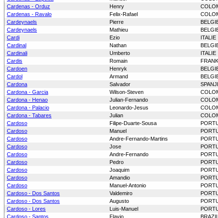
Cardenas - Orduz
Henry
COLO
Cardenas - Ravalo
Felix-Rafael
COLO
Cardeynaels
Pierre
BELGI
Cardeynaels
Mathieu
BELGI
Cardi
Ezio
ITALIE
Cardinal
Nathan
BELGI
Cardinali
Umberto
ITALIE
Cardis
Romain
FRANK
Cardoen
Henryk
BELGI
Cardol
Armand
BELGI
Cardona
Salvador
SPANJ
Cardona - Garcia
Wilson-Steven
COLO
Cardona - Henao
Julian-Fernando
COLO
Cardona - Palacio
Leonardo-Jesus
COLO
Cardona - Tabares
Julian
COLO
Cardoso
Filipe-Duarte-Sousa
PORT
Cardoso
Manuel
PORT
Cardoso
Andre-Fernando-Martins
PORT
Cardoso
Jose
PORT
Cardoso
Andre-Fernando
PORT
Cardoso
Pedro
PORT
Cardoso
Joaquim
PORT
Cardoso
Amandio
PORT
Cardoso
Manuel-Antonio
PORT
Cardoso - Dos Santos
Valdemiro
PORT
Cardoso - Dos Santos
Augusto
PORT
Cardoso - Lores
Luis-Manuel
PORT
Cardoso - Santos
Flavio
BRAZIL