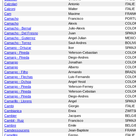
Calzolari
Antonio
ITALIE
Calzoni
Walter
ITALIE
Cam
Maxime
FRANK
Camacho
Francisco
PORT
Camacho
Alexis
COLO
Camacho - Bernal
Julio-Alexis
COLO
Camacho - Del Fresno
Juan
SPANJ
Camacho - Gutierrez
Angel-Julian
MEXIC
Camacho - Torrez
Saul-Andres
BOLIVI
Camano - Ortuzar
Iker
SPANJ
Camarg - Pineda
Yeferson-Cebastian
COLO
Camarg - Pineda
Diego-Andres
COLO
Camargo
Jonathan
COLO
Camargo
Alberto
COLO
Camargo - Filho
Armando
BRAZIL
Camargo - Flechas
Luis-Fernando
COLO
Camargo - Ochoa
Angel-Yesid
COLO
Camargo - Pineda
Yeferson-Ferney
COLO
Camargo - Pineda
Yeferson-Cebstian
COLO
Camargo - Pineda
Diego-Andres
COLO
Camarillo - Llorens
Angel
SPANJ
Cambi
Giorgio
ITALIE
Cambianica
Enea
ZWITS
Cambier
Jacques
BELGI
Cambil - Ruiz
Francisco
SPANJ
Cambre
Emile
BELGI
Camdessoucens
Jean-Baptiste
FRANK
Camellini
Fermo
ITALIE