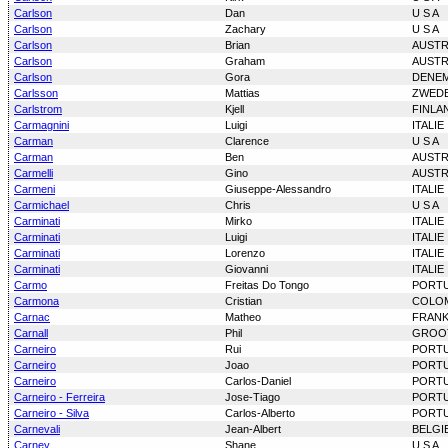
Carlson
Dan
U S A
Carlson
Zachary
U S A
Carlson
Brian
AUSTR
Carlson
Graham
AUSTR
Carlson
Gora
DENE
Carlsson
Mattias
ZWED
Carlstrom
Kjell
FINLA
Carmagnini
Luigi
ITALIE
Carman
Clarence
U S A
Carman
Ben
AUSTR
Carmelli
Gino
AUSTR
Carmeni
Giuseppe-Alessandro
ITALIE
Carmichael
Chris
U S A
Carminati
Mirko
ITALIE
Carminati
Luigi
ITALIE
Carminati
Lorenzo
ITALIE
Carminati
Giovanni
ITALIE
Carmo
Freitas Do Tongo
PORT
Carmona
Cristian
COLO
Carnac
Matheo
FRANK
Carnall
Phil
GROOT
Carneiro
Rui
PORT
Carneiro
Joao
PORT
Carneiro
Carlos-Daniel
PORT
Carneiro - Ferreira
Jose-Tiago
PORT
Carneiro - Silva
Carlos-Alberto
PORT
Carnevali
Jean-Albert
BELGI
Carney
Shane
U S A