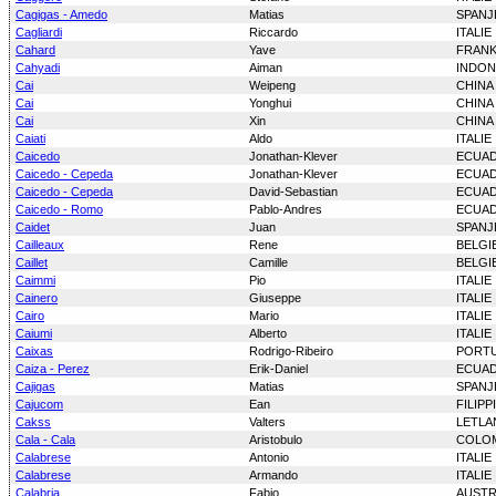
Cagigas - Amedo
Matias
SPANJ
Cagliardi
Riccardo
ITALIE
Cahard
Yave
FRANK
Cahyadi
Aiman
INDON
Cai
Weipeng
CHINA
Cai
Yonghui
CHINA
Cai
Xin
CHINA
Caiati
Aldo
ITALIE
Caicedo
Jonathan-Klever
ECUA
Caicedo - Cepeda
Jonathan-Klever
ECUA
Caicedo - Cepeda
David-Sebastian
ECUA
Caicedo - Romo
Pablo-Andres
ECUA
Caidet
Juan
SPANJ
Cailleaux
Rene
BELGI
Caillet
Camille
BELGI
Caimmi
Pio
ITALIE
Cainero
Giuseppe
ITALIE
Cairo
Mario
ITALIE
Caiumi
Alberto
ITALIE
Caixas
Rodrigo-Ribeiro
PORT
Caiza - Perez
Erik-Daniel
ECUA
Cajigas
Matias
SPANJ
Cajucom
Ean
FILIPP
Cakss
Valters
LETLA
Cala - Cala
Aristobulo
COLO
Calabrese
Antonio
ITALIE
Calabrese
Armando
ITALIE
Calabria
Fabio
AUSTR