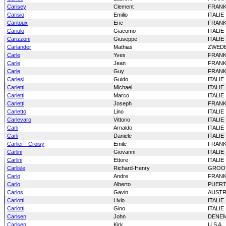
Carisey
Clement
FRANK
Carisio
Emilio
ITALIE
Caritoux
Eric
FRANK
Cariulo
Giacomo
ITALIE
Carizzoni
Giuseppe
ITALIE
Carlander
Mathias
ZWED
Carle
Yves
FRANK
Carle
Jean
FRANK
Carle
Guy
FRANK
Carlesi
Guido
ITALIE
Carletti
Michael
ITALIE
Carletti
Marco
ITALIE
Carletti
Joseph
FRANK
Carletto
Lino
ITALIE
Carlevaro
Vittorio
ITALIE
Carli
Arnaldo
ITALIE
Carli
Daniele
ITALIE
Carlier - Croisy
Emile
FRANK
Carlini
Giovanni
ITALIE
Carlini
Ettore
ITALIE
Carlisle
Richard-Henry
GROOT
Carlo
Andre
FRANK
Carlo
Alberto
PUERT
Carlos
Gavin
AUSTR
Carlotti
Livio
ITALIE
Carlotti
Gino
ITALIE
Carlsen
John
DENE
Carlsen
Kirk
U S A