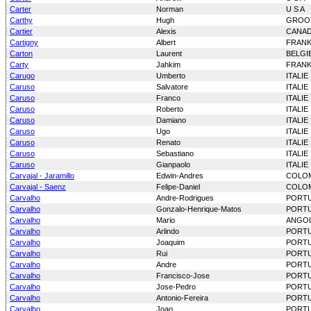
Carter
Norman
U S A
Carthy
Hugh
GROOT
Cartier
Alexis
CANA
Cartigny
Albert
FRANK
Carton
Laurent
BELGI
Carty
Jahkim
FRANK
Carugo
Umberto
ITALIE
Caruso
Salvatore
ITALIE
Caruso
Franco
ITALIE
Caruso
Roberto
ITALIE
Caruso
Damiano
ITALIE
Caruso
Ugo
ITALIE
Caruso
Renato
ITALIE
Caruso
Sebastiano
ITALIE
Caruso
Gianpaolo
ITALIE
Carvajal - Jaramillo
Edwin-Andres
COLO
Carvajal - Saenz
Felipe-Daniel
COLO
Carvalho
Andre-Rodrigues
PORT
Carvalho
Gonzalo-Henrique-Matos
PORT
Carvalho
Mario
ANGO
Carvalho
Arlindo
PORT
Carvalho
Joaquim
PORT
Carvalho
Rui
PORT
Carvalho
Andre
PORT
Carvalho
Francisco-Jose
PORT
Carvalho
Jose-Pedro
PORT
Carvalho
Antonio-Fereira
PORT
Carvalho
Joao
PORT