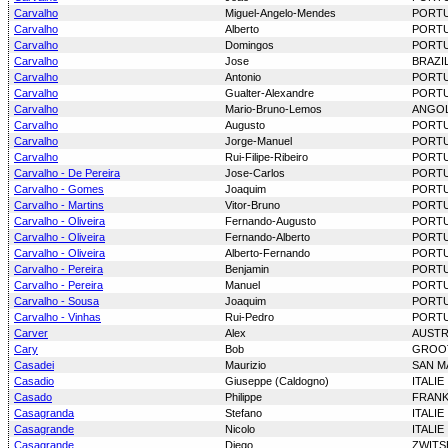
Carvalho
Miguel-Angelo-Mendes
PORT
Carvalho
Alberto
PORT
Carvalho
Domingos
PORT
Carvalho
Jose
BRAZIL
Carvalho
Antonio
PORT
Carvalho
Gualter-Alexandre
PORT
Carvalho
Mario-Bruno-Lemos
ANGO
Carvalho
Augusto
PORT
Carvalho
Jorge-Manuel
PORT
Carvalho
Rui-Filipe-Ribeiro
PORT
Carvalho - De Pereira
Jose-Carlos
PORT
Carvalho - Gomes
Joaquim
PORT
Carvalho - Martins
Vitor-Bruno
PORT
Carvalho - Oliveira
Fernando-Augusto
PORT
Carvalho - Oliveira
Fernando-Alberto
PORT
Carvalho - Oliveira
Alberto-Fernando
PORT
Carvalho - Pereira
Benjamin
PORT
Carvalho - Pereira
Manuel
PORT
Carvalho - Sousa
Joaquim
PORT
Carvalho - Vinhas
Rui-Pedro
PORT
Carver
Alex
AUSTR
Cary
Bob
GROOT
Casadei
Maurizio
SAN M
Casadio
Giuseppe (Caldogno)
ITALIE
Casado
Philippe
FRANK
Casagranda
Stefano
ITALIE
Casagrande
Nicolo
ITALIE
Casagrande
Diego
ZWITS