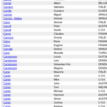
Carrier
Albert
BELGI
Carriero
Valentino
ITALIE
Carrillo
Gustavo
GUAT
Carrion
Miguel
SPANJ
Carrion - Molina
Antonio
SPANJ
Carro
Simone
ITALIE
Carroll
Peter
AUSTR
Carroll
Austin
U S A
Carrot
Claudius
FRANK
Carrozzi
Oreste
ITALIE
Carru
Rene
FRANK
Carru
Eugene
FRANK
Carrulla
Andres
SPANJ
Carsi
Mustafa
TURKI
Carstensen
Lucas
DUITS
Carstensen
Lars
DENE
Carstensen
Sebastian-Fini
DENE
Carstensen
Magnus
DENE
Carta
Maurizio
ITALIE
Carter
Josh
U S A
Carter
Mike
U S A
Carter
John
AUSTR
Carter
Tom
NIEUW
Carter
Michael
U S A
Carter
Harrison
AUSTR
Carter
Simon
AUSTR
Carter
Joshua
U S A
Carter
Andrew
U S A