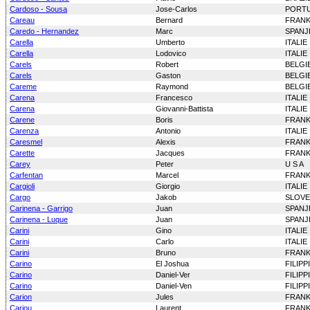
Cardoso - Sousa
Jose-Carlos
PORT
Careau
Bernard
FRANK
Caredo - Hernandez
Marc
SPANJ
Carella
Umberto
ITALIE
Carella
Lodovico
ITALIE
Carels
Robert
BELGI
Carels
Gaston
BELGI
Careme
Raymond
BELGI
Carena
Francesco
ITALIE
Carena
Giovanni-Battista
ITALIE
Carene
Boris
FRANK
Carenza
Antonio
ITALIE
Caresmel
Alexis
FRANK
Carette
Jacques
FRANK
Carey
Peter
U S A
Carfentan
Marcel
FRANK
Cargioli
Giorgio
ITALIE
Cargo
Jakob
SLOVE
Carinena - Garrigo
Juan
SPANJ
Carinena - Luque
Juan
SPANJ
Carini
Gino
ITALIE
Carini
Carlo
ITALIE
Carini
Bruno
FRANK
Carino
El Joshua
FILIPP
Carino
Daniel-Ver
FILIPP
Carino
Daniel-Ven
FILIPP
Carion
Jules
FRANK
Cariou
Laurent
FRANK