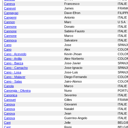
Caneva
Francesco
ITALIE
Canevet
James
FRANK
Cangayao
Dave-Efron
FILIPP
Cangemi
Antonio
ITALIE
Cannon
Marc
U S A
Cannone
Donato
ITALIE
Cannone
Sabino-Fausto
ITALIE
Cannone
Marco
ITALIE
Cannova
Salvatore
ITALIE
Cano
Jose
SPANJ
Cano
Alex
COLO
Cano - Acevedo
Kevin-Jhoan
COLO
Cano - Ardila
Alex-Norberto
COLO
Cano - Baeza
Jose-Javier
SPANJ
Cano - Camacho
Jose-Ignacio
SPANJ
Cano - Losa
Jose-Luis
SPANJ
Cano - Malaver
Diego-Fernando
COLO
Cano - Salas
Jairo-Alonso
COLO
Canola
Marco
ITALIE
Canongia - Oliveira
Nuno
PORT
Canonica
Severino
ITALIE
Canouet
Gilles
FRANK
Canova
Giovanni
ITALIE
Canova
NataleI
ITALIE
Canova
Jean
ITALIE
Canova
Guerrino-Angelo
ITALIE
Cant
Jelle
BELGI
Cant
Remi
BELGI