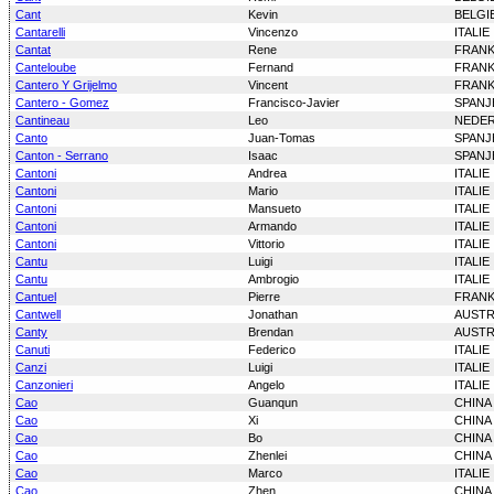
Cant
Kevin
BELGI
Cantarelli
Vincenzo
ITALIE
Cantat
Rene
FRANK
Canteloube
Fernand
FRANK
Cantero Y Grijelmo
Vincent
FRANK
Cantero - Gomez
Francisco-Javier
SPANJ
Cantineau
Leo
NEDE
Canto
Juan-Tomas
SPANJ
Canton - Serrano
Isaac
SPANJ
Cantoni
Andrea
ITALIE
Cantoni
Mario
ITALIE
Cantoni
Mansueto
ITALIE
Cantoni
Armando
ITALIE
Cantoni
Vittorio
ITALIE
Cantu
Luigi
ITALIE
Cantu
Ambrogio
ITALIE
Cantuel
Pierre
FRANK
Cantwell
Jonathan
AUSTR
Canty
Brendan
AUSTR
Canuti
Federico
ITALIE
Canzi
Luigi
ITALIE
Canzonieri
Angelo
ITALIE
Cao
Guanqun
CHINA
Cao
Xi
CHINA
Cao
Bo
CHINA
Cao
Zhenlei
CHINA
Cao
Marco
ITALIE
Cao
Zhen
CHINA