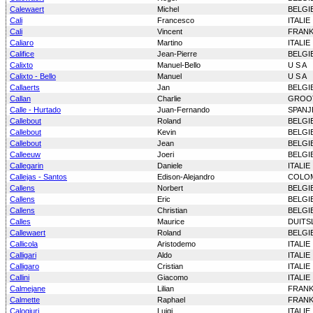
Calewaert
Michel
BELGI
Cali
Francesco
ITALIE
Cali
Vincent
FRANK
Caliaro
Martino
ITALIE
Califice
Jean-Pierre
BELGI
Calixto
Manuel-Bello
U S A
Calixto - Bello
Manuel
U S A
Callaerts
Jan
BELGI
Callan
Charlie
GROOT
Calle - Hurtado
Juan-Fernando
SPANJ
Callebout
Roland
BELGI
Callebout
Kevin
BELGI
Callebout
Jean
BELGI
Calleeuw
Joeri
BELGI
Callegarin
Daniele
ITALIE
Callejas - Santos
Edison-Alejandro
COLO
Callens
Norbert
BELGI
Callens
Eric
BELGI
Callens
Christian
BELGI
Calles
Maurice
DUITS
Callewaert
Roland
BELGI
Callicola
Aristodemo
ITALIE
Calligari
Aldo
ITALIE
Calligaro
Cristian
ITALIE
Callini
Giacomo
ITALIE
Calmejane
Lilian
FRANK
Calmette
Raphael
FRANK
Calogiuri
Luigi
ITALIE