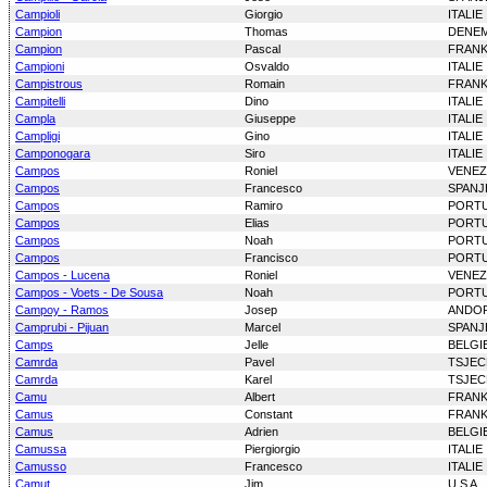
Campioli
Giorgio
ITALIE
Campion
Thomas
DENE
Campion
Pascal
FRANK
Campioni
Osvaldo
ITALIE
Campistrous
Romain
FRANK
Campitelli
Dino
ITALIE
Campla
Giuseppe
ITALIE
Campligi
Gino
ITALIE
Camponogara
Siro
ITALIE
Campos
Roniel
VENEZ
Campos
Francesco
SPANJ
Campos
Ramiro
PORT
Campos
Elias
PORT
Campos
Noah
PORT
Campos
Francisco
PORT
Campos - Lucena
Roniel
VENEZ
Campos - Voets - De Sousa
Noah
PORT
Campoy - Ramos
Josep
ANDO
Camprubi - Pijuan
Marcel
SPANJ
Camps
Jelle
BELGI
Camrda
Pavel
TSJEC
Camrda
Karel
TSJEC
Camu
Albert
FRANK
Camus
Constant
FRANK
Camus
Adrien
BELGI
Camussa
Piergiorgio
ITALIE
Camusso
Francesco
ITALIE
Camut
Jim
U S A