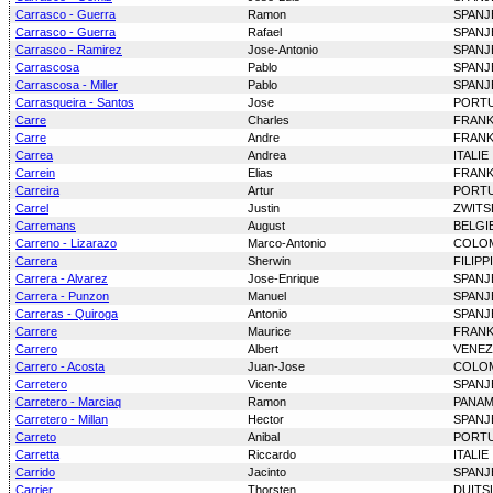
Carrasco - Guerra
Ramon
SPANJ
Carrasco - Guerra
Rafael
SPANJ
Carrasco - Ramirez
Jose-Antonio
SPANJ
Carrascosa
Pablo
SPANJ
Carrascosa - Miller
Pablo
SPANJ
Carrasqueira - Santos
Jose
PORT
Carre
Charles
FRANK
Carre
Andre
FRANK
Carrea
Andrea
ITALIE
Carrein
Elias
FRANK
Carreira
Artur
PORT
Carrel
Justin
ZWITS
Carremans
August
BELGI
Carreno - Lizarazo
Marco-Antonio
COLO
Carrera
Sherwin
FILIPP
Carrera - Alvarez
Jose-Enrique
SPANJ
Carrera - Punzon
Manuel
SPANJ
Carreras - Quiroga
Antonio
SPANJ
Carrere
Maurice
FRANK
Carrero
Albert
VENEZ
Carrero - Acosta
Juan-Jose
COLO
Carretero
Vicente
SPANJ
Carretero - Marciaq
Ramon
PANA
Carretero - Millan
Hector
SPANJ
Carreto
Anibal
PORT
Carretta
Riccardo
ITALIE
Carrido
Jacinto
SPANJ
Carrier
Thorsten
DUITS