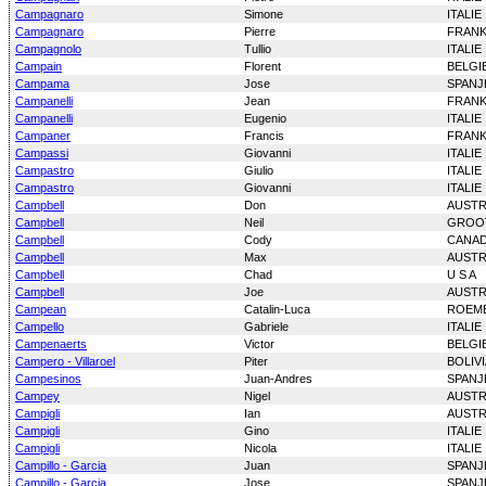
Campagnaro
Simone
ITALIE
Campagnaro
Pierre
FRANK
Campagnolo
Tullio
ITALIE
Campain
Florent
BELGI
Campama
Jose
SPANJ
Campanelli
Jean
FRANK
Campanelli
Eugenio
ITALIE
Campaner
Francis
FRANK
Campassi
Giovanni
ITALIE
Campastro
Giulio
ITALIE
Campastro
Giovanni
ITALIE
Campbell
Don
AUSTR
Campbell
Neil
GROOT
Campbell
Cody
CANA
Campbell
Max
AUSTR
Campbell
Chad
U S A
Campbell
Joe
AUSTR
Campean
Catalin-Luca
ROEM
Campello
Gabriele
ITALIE
Campenaerts
Victor
BELGI
Campero - Villaroel
Piter
BOLIVI
Campesinos
Juan-Andres
SPANJ
Campey
Nigel
AUSTR
Campigli
Ian
AUSTR
Campigli
Gino
ITALIE
Campigli
Nicola
ITALIE
Campillo - Garcia
Juan
SPANJ
Campillo - Garcia
Jose
SPANJ