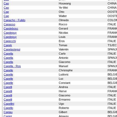
Cao
Houwang
CHINA
Cao
Ye-Wei
CHINA
Cap
Otto
OOSTE
Cap
Walter
OOSTE
Capacho - Fulido
Olmedo
COLO
Capasso
Rocco
ITALIE
Capdebosc
Gerard
FRANK
Capdepuy
Nicolas
FRANK
Capdepuy
Louis
FRANK
Capecchi
Eros
ITALIE
Capek
Tomas
TSJEC
Capelastegui
Valentin
SPANJ
Capella
Carlo
ITALIE
Capella
Antonio
SPANJ
Capella
Giacomo
ITALIE
Capella - Ros
Manuel
SPANJ
Capelle
Christophe
FRANK
Capelle
Ludovic
BELGI
Capelle
Luc
BELGI
Capelle
Constant
BELGI
Capelli
Andrea
ITALIE
Capelli
Herve
FRANK
Capelli
Giacomo
ITALIE
Capelli
Ermanno
ITALIE
Capellini
Ugo
ITALIE
Capello
Roberto
ITALIE
Capiau
Gilbert
BELGI
Capiot
Amaury
BELGI