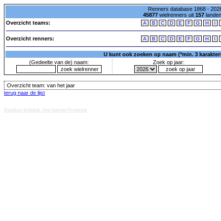
Renners database 1868 - 2026
45877
wielrenners uit
157
lande
Overzicht teams:
A
B
C
D
E
F
G
H
I
Overzicht renners:
A
B
C
D
E
F
G
H
I
U kunt ook zoeken op naam (*min. 3 karakters)
(Gedeelte van de) naam:
Zoek op jaar:
Overzicht team:
van het jaar
terug naar de lijst
Database techniek: Sini Internet Projecten