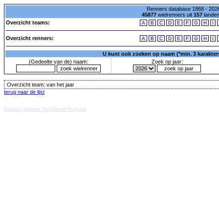
Renners database 1868 - 2026
45877
wielrenners uit
157
lande
Overzicht teams:
A
B
C
D
E
F
G
H
I
Overzicht renners:
A
B
C
D
E
F
G
H
I
U kunt ook zoeken op naam (*min. 3 karakters)
(Gedeelte van de) naam:
Zoek op jaar:
Overzicht team:
van het jaar
terug naar de lijst
Database techniek: Sini Internet Projecten