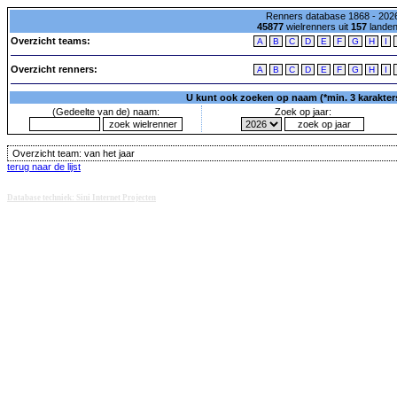
Renners database 1868 - 2026
45877
wielrenners uit
157
lande
Overzicht teams:
A
B
C
D
E
F
G
H
I
Overzicht renners:
A
B
C
D
E
F
G
H
I
U kunt ook zoeken op naam (*min. 3 karakters)
(Gedeelte van de) naam:
Zoek op jaar:
Overzicht team:
van het jaar
terug naar de lijst
Database techniek: Sini Internet Projecten