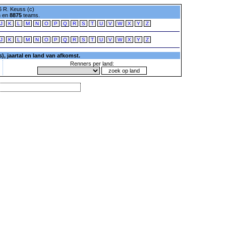
 R. Keuss (c)
n en
8875
teams.
J
K
L
M
N
O
P
Q
R
S
T
U
V
W
X
Y
Z
J
K
L
M
N
O
P
Q
R
S
T
U
V
W
X
Y
Z
, jaartal en land van afkomst.
Renners per land: