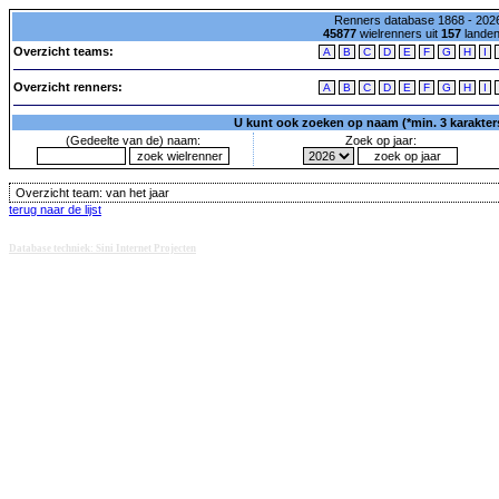
Renners database 1868 - 2026
45877
wielrenners uit
157
lande
Overzicht teams:
A
B
C
D
E
F
G
H
I
Overzicht renners:
A
B
C
D
E
F
G
H
I
U kunt ook zoeken op naam (*min. 3 karakters)
(Gedeelte van de) naam:
Zoek op jaar:
Overzicht team:
van het jaar
terug naar de lijst
Database techniek: Sini Internet Projecten