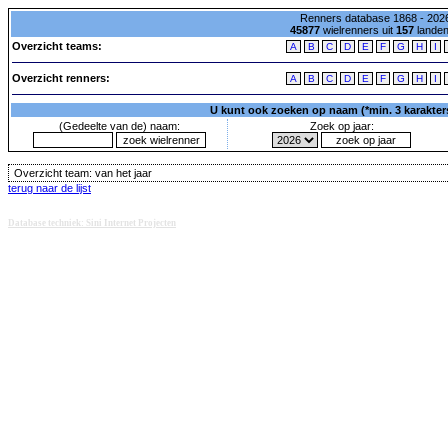
Renners database 1868 - 2026
45877
wielrenners uit
157
lande
Overzicht teams:
A
B
C
D
E
F
G
H
I
Overzicht renners:
A
B
C
D
E
F
G
H
I
U kunt ook zoeken op naam (*min. 3 karakters)
(Gedeelte van de) naam:
Zoek op jaar:
Overzicht team:
van het jaar
terug naar de lijst
Database techniek: Sini Internet Projecten