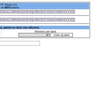
 R. Keuss (c)
n en
8875
teams.
J
K
L
M
N
O
P
Q
R
S
T
U
V
W
X
Y
Z
J
K
L
M
N
O
P
Q
R
S
T
U
V
W
X
Y
Z
, jaartal en land van afkomst.
Renners per land: