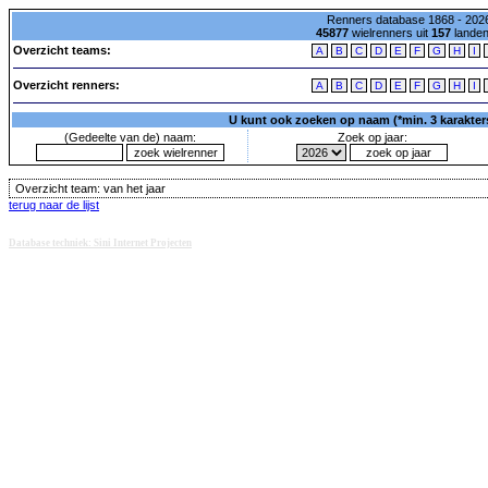
Renners database 1868 - 2026
45877
wielrenners uit
157
lande
Overzicht teams:
A
B
C
D
E
F
G
H
I
Overzicht renners:
A
B
C
D
E
F
G
H
I
U kunt ook zoeken op naam (*min. 3 karakters)
(Gedeelte van de) naam:
Zoek op jaar:
Overzicht team:
van het jaar
terug naar de lijst
Database techniek: Sini Internet Projecten