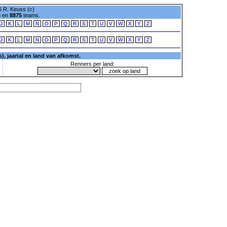
 R. Keuss (c)
n en
8875
teams.
J
K
L
M
N
O
P
Q
R
S
T
U
V
W
X
Y
Z
J
K
L
M
N
O
P
Q
R
S
T
U
V
W
X
Y
Z
, jaartal en land van afkomst.
Renners per land: