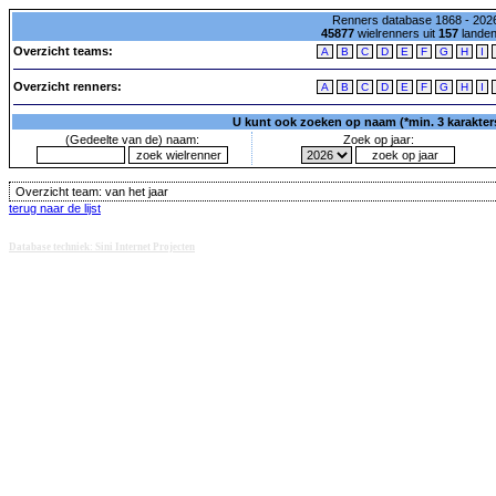
Renners database 1868 - 2026
45877
wielrenners uit
157
lande
Overzicht teams:
A
B
C
D
E
F
G
H
I
Overzicht renners:
A
B
C
D
E
F
G
H
I
U kunt ook zoeken op naam (*min. 3 karakters)
(Gedeelte van de) naam:
Zoek op jaar:
Overzicht team:
van het jaar
terug naar de lijst
Database techniek: Sini Internet Projecten