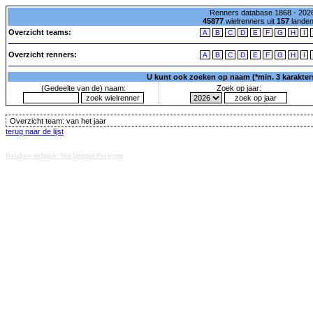
Renners database 1868 - 2026
45877
wielrenners uit
157
lande
Overzicht teams:
A
B
C
D
E
F
G
H
I
Overzicht renners:
A
B
C
D
E
F
G
H
I
U kunt ook zoeken op naam (*min. 3 karakters)
(Gedeelte van de) naam:
Zoek op jaar:
Overzicht team:
van het jaar
terug naar de lijst
Database techniek: Sini Internet Projecten