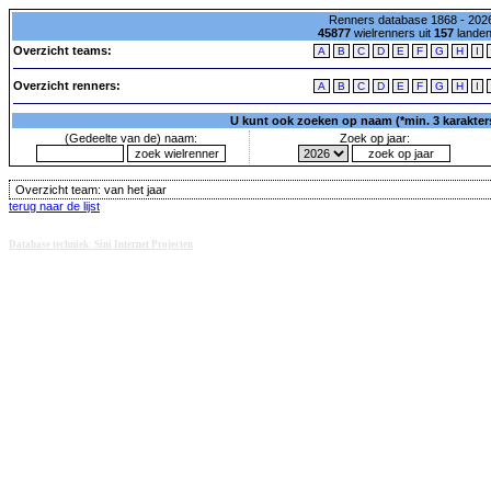
Renners database 1868 - 2026
45877
wielrenners uit
157
lande
Overzicht teams:
A
B
C
D
E
F
G
H
I
Overzicht renners:
A
B
C
D
E
F
G
H
I
U kunt ook zoeken op naam (*min. 3 karakters)
(Gedeelte van de) naam:
Zoek op jaar:
Overzicht team:
van het jaar
terug naar de lijst
Database techniek: Sini Internet Projecten