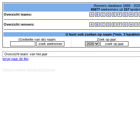
Renners database 1868 - 2026
45877
wielrenners uit
157
lande
Overzicht teams:
A
B
C
D
E
F
G
H
I
Overzicht renners:
A
B
C
D
E
F
G
H
I
U kunt ook zoeken op naam (*min. 3 karakters)
(Gedeelte van de) naam:
Zoek op jaar:
Overzicht team:
van het jaar
terug naar de lijst
Database techniek: Sini Internet Projecten