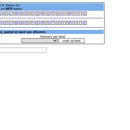
 R. Keuss (c)
n en
8875
teams.
J
K
L
M
N
O
P
Q
R
S
T
U
V
W
X
Y
Z
J
K
L
M
N
O
P
Q
R
S
T
U
V
W
X
Y
Z
, jaartal en land van afkomst.
Renners per land: