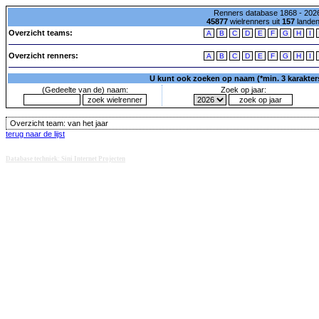
Renners database 1868 - 2026
45877
wielrenners uit
157
lande
Overzicht teams:
A
B
C
D
E
F
G
H
I
Overzicht renners:
A
B
C
D
E
F
G
H
I
U kunt ook zoeken op naam (*min. 3 karakters)
(Gedeelte van de) naam:
Zoek op jaar:
Overzicht team:
van het jaar
terug naar de lijst
Database techniek: Sini Internet Projecten