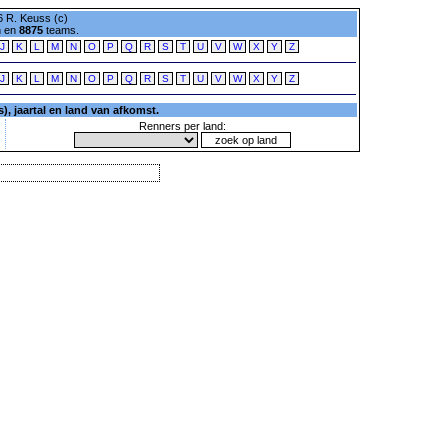
 R. Keuss (c)
n en
8875
teams.
J
K
L
M
N
O
P
Q
R
S
T
U
V
W
X
Y
Z
J
K
L
M
N
O
P
Q
R
S
T
U
V
W
X
Y
Z
, jaartal en land van afkomst.
Renners per land: