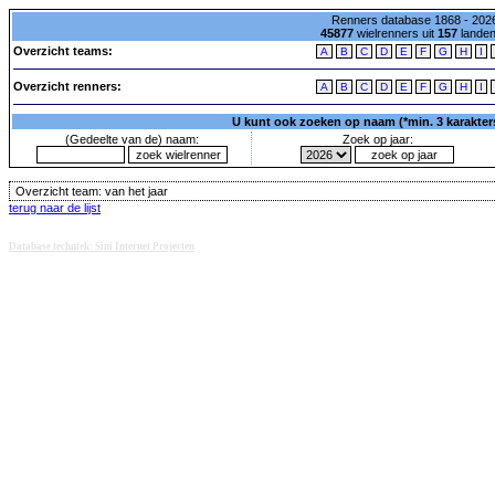
Renners database 1868 - 2026
45877
wielrenners uit
157
lande
Overzicht teams:
A
B
C
D
E
F
G
H
I
Overzicht renners:
A
B
C
D
E
F
G
H
I
U kunt ook zoeken op naam (*min. 3 karakters)
(Gedeelte van de) naam:
Zoek op jaar:
Overzicht team:
van het jaar
terug naar de lijst
Database techniek: Sini Internet Projecten