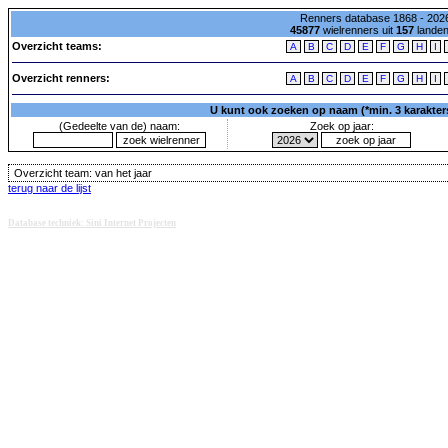
Renners database 1868 - 2026
45877
wielrenners uit
157
lande
Overzicht teams:
A
B
C
D
E
F
G
H
I
Overzicht renners:
A
B
C
D
E
F
G
H
I
U kunt ook zoeken op naam (*min. 3 karakters)
(Gedeelte van de) naam:
Zoek op jaar:
Overzicht team:
van het jaar
terug naar de lijst
Database techniek: Sini Internet Projecten