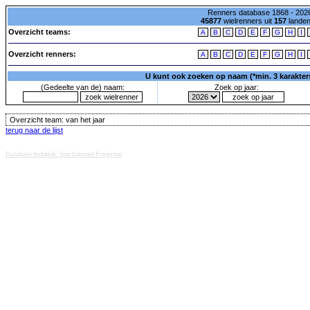
Renners database 1868 - 2026
45877
wielrenners uit
157
lande
Overzicht teams:
A
B
C
D
E
F
G
H
I
Overzicht renners:
A
B
C
D
E
F
G
H
I
U kunt ook zoeken op naam (*min. 3 karakters)
(Gedeelte van de) naam:
Zoek op jaar:
Overzicht team:
van het jaar
terug naar de lijst
Database techniek: Sini Internet Projecten