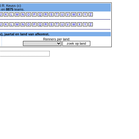
 R. Keuss (c)
n en
8875
teams.
J
K
L
M
N
O
P
Q
R
S
T
U
V
W
X
Y
Z
J
K
L
M
N
O
P
Q
R
S
T
U
V
W
X
Y
Z
, jaartal en land van afkomst.
Renners per land: