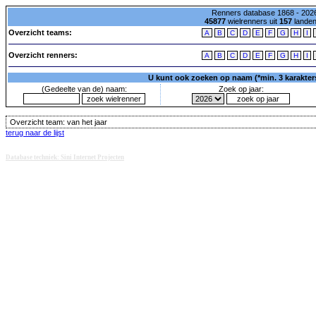
Renners database 1868 - 2026
45877
wielrenners uit
157
lande
Overzicht teams:
A
B
C
D
E
F
G
H
I
Overzicht renners:
A
B
C
D
E
F
G
H
I
U kunt ook zoeken op naam (*min. 3 karakters)
(Gedeelte van de) naam:
Zoek op jaar:
Overzicht team:
van het jaar
terug naar de lijst
Database techniek: Sini Internet Projecten