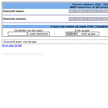
Renners database 1868 - 2026
45877
wielrenners uit
157
lande
Overzicht teams:
A
B
C
D
E
F
G
H
I
Overzicht renners:
A
B
C
D
E
F
G
H
I
U kunt ook zoeken op naam (*min. 3 karakters)
(Gedeelte van de) naam:
Zoek op jaar:
Overzicht team:
van het jaar
terug naar de lijst
Database techniek: Sini Internet Projecten