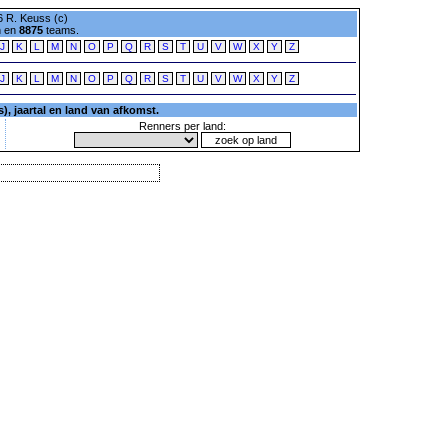
 R. Keuss (c)
n en
8875
teams.
J
K
L
M
N
O
P
Q
R
S
T
U
V
W
X
Y
Z
J
K
L
M
N
O
P
Q
R
S
T
U
V
W
X
Y
Z
, jaartal en land van afkomst.
Renners per land: