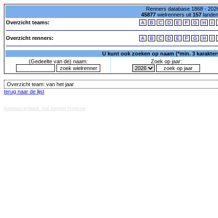
Renners database 1868 - 2026
45877
wielrenners uit
157
lande
Overzicht teams:
A
B
C
D
E
F
G
H
I
Overzicht renners:
A
B
C
D
E
F
G
H
I
U kunt ook zoeken op naam (*min. 3 karakters)
(Gedeelte van de) naam:
Zoek op jaar:
Overzicht team:
van het jaar
terug naar de lijst
Database techniek: Sini Internet Projecten