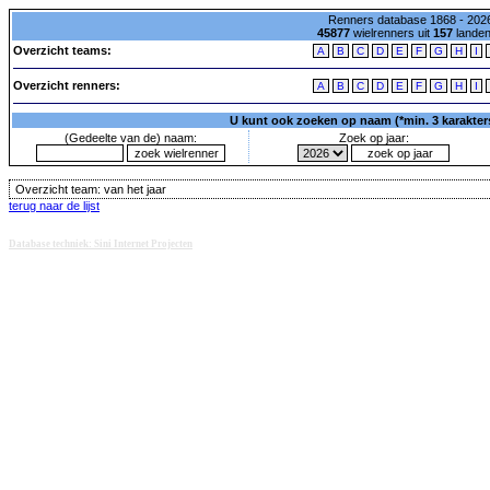
Renners database 1868 - 2026
45877
wielrenners uit
157
lande
Overzicht teams:
A
B
C
D
E
F
G
H
I
Overzicht renners:
A
B
C
D
E
F
G
H
I
U kunt ook zoeken op naam (*min. 3 karakters)
(Gedeelte van de) naam:
Zoek op jaar:
Overzicht team:
van het jaar
terug naar de lijst
Database techniek: Sini Internet Projecten