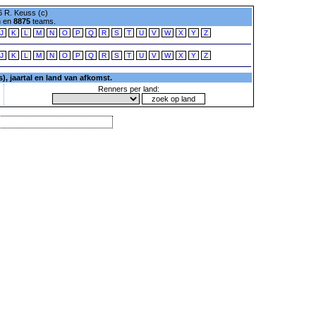
 R. Keuss (c)
n en
8875
teams.
J
K
L
M
N
O
P
Q
R
S
T
U
V
W
X
Y
Z
J
K
L
M
N
O
P
Q
R
S
T
U
V
W
X
Y
Z
, jaartal en land van afkomst.
Renners per land: