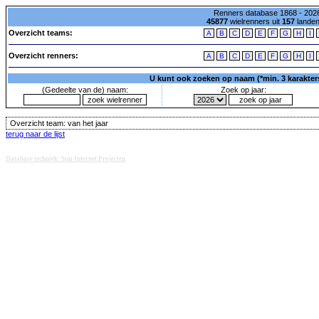
Renners database 1868 - 2026
45877
wielrenners uit
157
lande
Overzicht teams:
A
B
C
D
E
F
G
H
I
Overzicht renners:
A
B
C
D
E
F
G
H
I
U kunt ook zoeken op naam (*min. 3 karakters)
(Gedeelte van de) naam:
Zoek op jaar:
Overzicht team:
van het jaar
terug naar de lijst
Database techniek: Sini Internet Projecten