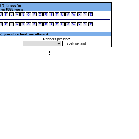
 R. Keuss (c)
n en
8875
teams.
J
K
L
M
N
O
P
Q
R
S
T
U
V
W
X
Y
Z
J
K
L
M
N
O
P
Q
R
S
T
U
V
W
X
Y
Z
, jaartal en land van afkomst.
Renners per land: