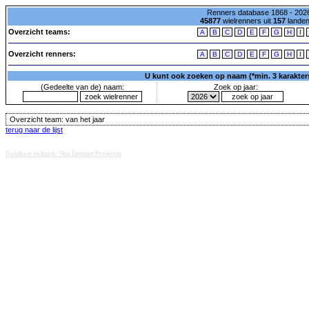
Renners database 1868 - 2026
45877
wielrenners uit
157
lande
Overzicht teams:
A
B
C
D
E
F
G
H
I
Overzicht renners:
A
B
C
D
E
F
G
H
I
U kunt ook zoeken op naam (*min. 3 karakters)
(Gedeelte van de) naam:
Zoek op jaar:
Overzicht team:
van het jaar
terug naar de lijst
Database techniek: Sini Internet Projecten