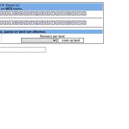
 R. Keuss (c)
n en
8875
teams.
J
K
L
M
N
O
P
Q
R
S
T
U
V
W
X
Y
Z
J
K
L
M
N
O
P
Q
R
S
T
U
V
W
X
Y
Z
, jaartal en land van afkomst.
Renners per land: