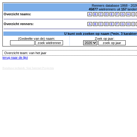
Renners database 1868 - 2026
45877
wielrenners uit
157
lande
Overzicht teams:
A
B
C
D
E
F
G
H
I
Overzicht renners:
A
B
C
D
E
F
G
H
I
U kunt ook zoeken op naam (*min. 3 karakters)
(Gedeelte van de) naam:
Zoek op jaar:
Overzicht team:
van het jaar
terug naar de lijst
Database techniek: Sini Internet Projecten