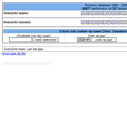
Renners database 1868 - 2026
45877
wielrenners uit
157
lande
Overzicht teams:
A
B
C
D
E
F
G
H
I
Overzicht renners:
A
B
C
D
E
F
G
H
I
U kunt ook zoeken op naam (*min. 3 karakters)
(Gedeelte van de) naam:
Zoek op jaar:
Overzicht team:
van het jaar
terug naar de lijst
Database techniek: Sini Internet Projecten