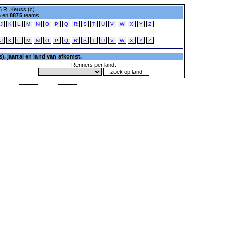
 R. Keuss (c)
n en
8875
teams.
J
K
L
M
N
O
P
Q
R
S
T
U
V
W
X
Y
Z
J
K
L
M
N
O
P
Q
R
S
T
U
V
W
X
Y
Z
, jaartal en land van afkomst.
Renners per land: