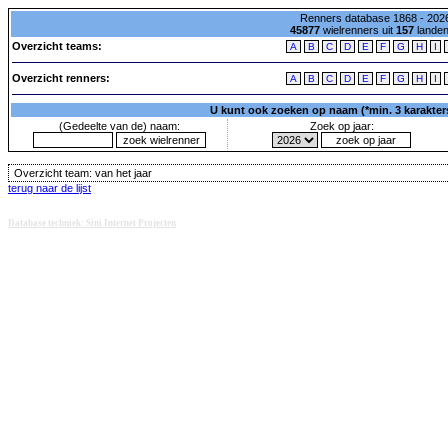
Renners database 1868 - 2026
45877
wielrenners uit
157
lande
Overzicht teams:
A
B
C
D
E
F
G
H
I
Overzicht renners:
A
B
C
D
E
F
G
H
I
U kunt ook zoeken op naam (*min. 3 karakters)
(Gedeelte van de) naam:
Zoek op jaar:
Overzicht team:
van het jaar
terug naar de lijst
Database techniek: Sini Internet Projecten