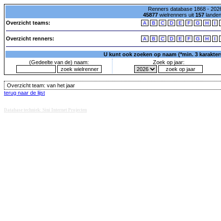
Renners database 1868 - 2026
45877
wielrenners uit
157
lande
Overzicht teams:
A
B
C
D
E
F
G
H
I
Overzicht renners:
A
B
C
D
E
F
G
H
I
U kunt ook zoeken op naam (*min. 3 karakters)
(Gedeelte van de) naam:
Zoek op jaar:
Overzicht team:
van het jaar
terug naar de lijst
Database techniek: Sini Internet Projecten