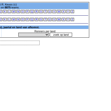
 R. Keuss (c)
n en
8875
teams.
J
K
L
M
N
O
P
Q
R
S
T
U
V
W
X
Y
Z
J
K
L
M
N
O
P
Q
R
S
T
U
V
W
X
Y
Z
, jaartal en land van afkomst.
Renners per land: