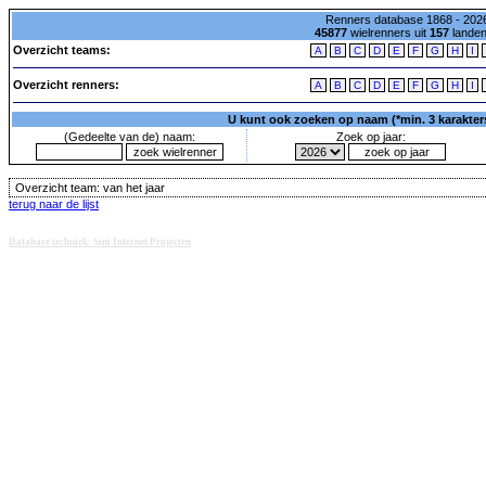
Renners database 1868 - 2026
45877
wielrenners uit
157
lande
Overzicht teams:
A
B
C
D
E
F
G
H
I
Overzicht renners:
A
B
C
D
E
F
G
H
I
U kunt ook zoeken op naam (*min. 3 karakters)
(Gedeelte van de) naam:
Zoek op jaar:
Overzicht team:
van het jaar
terug naar de lijst
Database techniek: Sini Internet Projecten