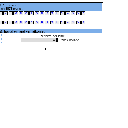
 R. Keuss (c)
n en
8875
teams.
J
K
L
M
N
O
P
Q
R
S
T
U
V
W
X
Y
Z
J
K
L
M
N
O
P
Q
R
S
T
U
V
W
X
Y
Z
, jaartal en land van afkomst.
Renners per land: