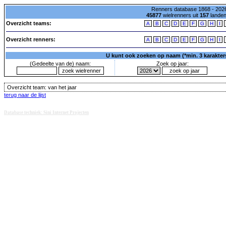
Renners database 1868 - 2026
45877
wielrenners uit
157
lande
Overzicht teams:
A
B
C
D
E
F
G
H
I
Overzicht renners:
A
B
C
D
E
F
G
H
I
U kunt ook zoeken op naam (*min. 3 karakters)
(Gedeelte van de) naam:
Zoek op jaar:
Overzicht team:
van het jaar
terug naar de lijst
Database techniek: Sini Internet Projecten