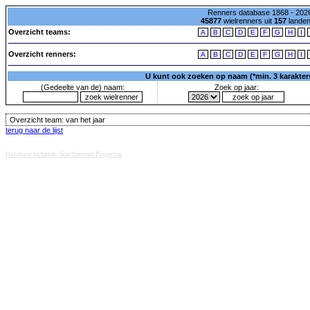
Renners database 1868 - 2026
45877
wielrenners uit
157
lande
Overzicht teams:
A
B
C
D
E
F
G
H
I
Overzicht renners:
A
B
C
D
E
F
G
H
I
U kunt ook zoeken op naam (*min. 3 karakters)
(Gedeelte van de) naam:
Zoek op jaar:
Overzicht team:
van het jaar
terug naar de lijst
Database techniek: Sini Internet Projecten