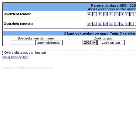
Renners database 1868 - 2026
45877
wielrenners uit
157
lande
Overzicht teams:
A
B
C
D
E
F
G
H
I
Overzicht renners:
A
B
C
D
E
F
G
H
I
U kunt ook zoeken op naam (*min. 3 karakters)
(Gedeelte van de) naam:
Zoek op jaar:
Overzicht team:
van het jaar
terug naar de lijst
Database techniek: Sini Internet Projecten