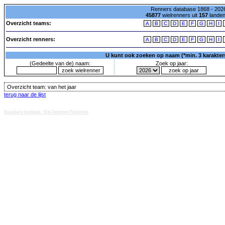
Renners database 1868 - 2026
45877
wielrenners uit
157
lande
Overzicht teams:
A
B
C
D
E
F
G
H
I
Overzicht renners:
A
B
C
D
E
F
G
H
I
U kunt ook zoeken op naam (*min. 3 karakters)
(Gedeelte van de) naam:
Zoek op jaar:
Overzicht team:
van het jaar
terug naar de lijst
Database techniek: Sini Internet Projecten