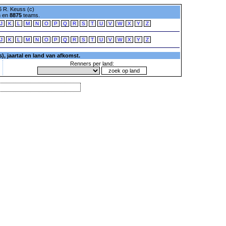
 R. Keuss (c)
n en
8875
teams.
J
K
L
M
N
O
P
Q
R
S
T
U
V
W
X
Y
Z
J
K
L
M
N
O
P
Q
R
S
T
U
V
W
X
Y
Z
, jaartal en land van afkomst.
Renners per land: