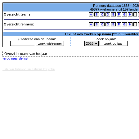
Renners database 1868 - 2026
45877
wielrenners uit
157
lande
Overzicht teams:
A
B
C
D
E
F
G
H
I
Overzicht renners:
A
B
C
D
E
F
G
H
I
U kunt ook zoeken op naam (*min. 3 karakters)
(Gedeelte van de) naam:
Zoek op jaar:
Overzicht team:
van het jaar
terug naar de lijst
Database techniek: Sini Internet Projecten