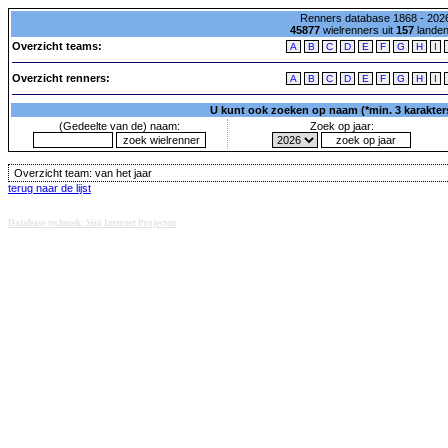
Renners database 1868 - 2026
45877
wielrenners uit
157
lande
Overzicht teams:
A
B
C
D
E
F
G
H
I
Overzicht renners:
A
B
C
D
E
F
G
H
I
U kunt ook zoeken op naam (*min. 3 karakters)
(Gedeelte van de) naam:
Zoek op jaar:
Overzicht team:
van het jaar
terug naar de lijst
Database techniek: Sini Internet Projecten