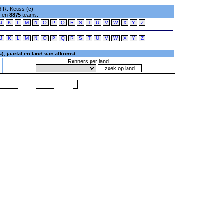
 R. Keuss (c)
n en
8875
teams.
J
K
L
M
N
O
P
Q
R
S
T
U
V
W
X
Y
Z
J
K
L
M
N
O
P
Q
R
S
T
U
V
W
X
Y
Z
, jaartal en land van afkomst.
Renners per land: