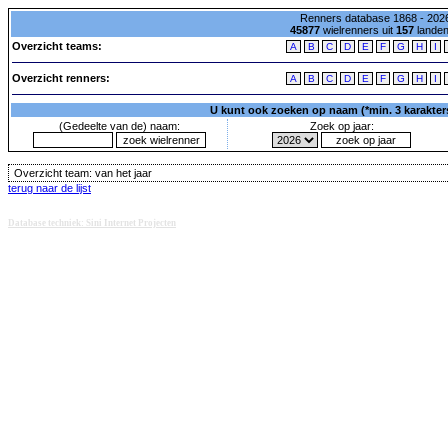
Renners database 1868 - 2026
45877
wielrenners uit
157
lande
Overzicht teams:
A
B
C
D
E
F
G
H
I
Overzicht renners:
A
B
C
D
E
F
G
H
I
U kunt ook zoeken op naam (*min. 3 karakters)
(Gedeelte van de) naam:
Zoek op jaar:
Overzicht team:
van het jaar
terug naar de lijst
Database techniek: Sini Internet Projecten