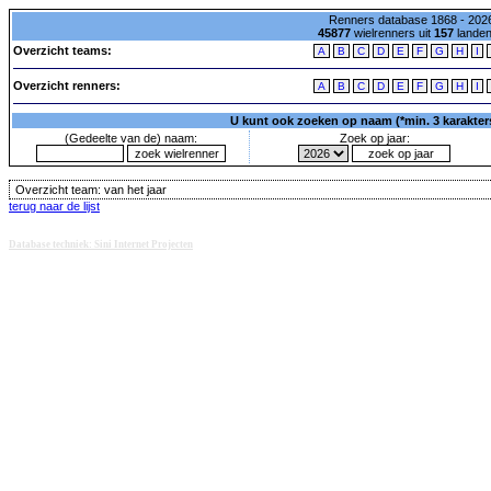
Renners database 1868 - 2026
45877
wielrenners uit
157
lande
Overzicht teams:
A
B
C
D
E
F
G
H
I
Overzicht renners:
A
B
C
D
E
F
G
H
I
U kunt ook zoeken op naam (*min. 3 karakters)
(Gedeelte van de) naam:
Zoek op jaar:
Overzicht team:
van het jaar
terug naar de lijst
Database techniek: Sini Internet Projecten