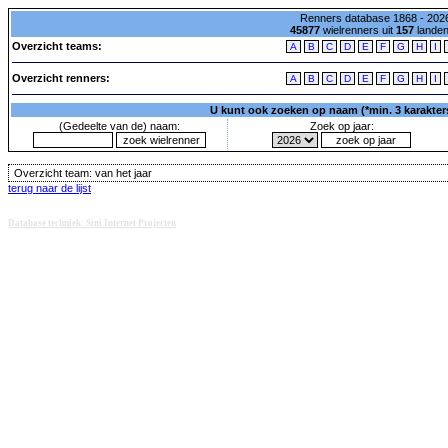
Renners database 1868 - 2026
45877
wielrenners uit
157
lande
Overzicht teams:
A
B
C
D
E
F
G
H
I
Overzicht renners:
A
B
C
D
E
F
G
H
I
U kunt ook zoeken op naam (*min. 3 karakters)
(Gedeelte van de) naam:
Zoek op jaar:
Overzicht team:
van het jaar
terug naar de lijst
Database techniek: Sini Internet Projecten