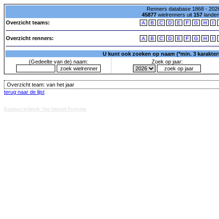
Renners database 1868 - 2026
45877
wielrenners uit
157
lande
Overzicht teams:
A
B
C
D
E
F
G
H
I
Overzicht renners:
A
B
C
D
E
F
G
H
I
U kunt ook zoeken op naam (*min. 3 karakters)
(Gedeelte van de) naam:
Zoek op jaar:
Overzicht team:
van het jaar
terug naar de lijst
Database techniek: Sini Internet Projecten