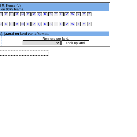
 R. Keuss (c)
n en
8875
teams.
J
K
L
M
N
O
P
Q
R
S
T
U
V
W
X
Y
Z
J
K
L
M
N
O
P
Q
R
S
T
U
V
W
X
Y
Z
, jaartal en land van afkomst.
Renners per land: