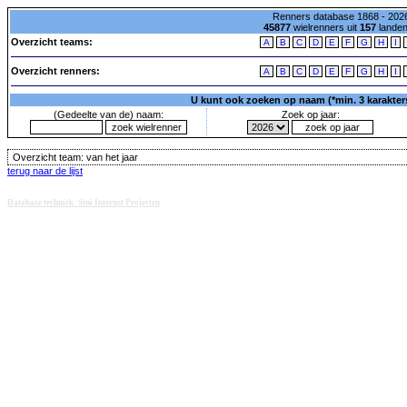
Renners database 1868 - 2026
45877
wielrenners uit
157
lande
Overzicht teams:
A
B
C
D
E
F
G
H
I
Overzicht renners:
A
B
C
D
E
F
G
H
I
U kunt ook zoeken op naam (*min. 3 karakters)
(Gedeelte van de) naam:
Zoek op jaar:
Overzicht team:
van het jaar
terug naar de lijst
Database techniek: Sini Internet Projecten