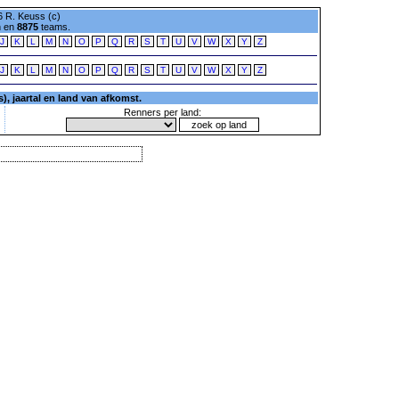
 R. Keuss (c)
n en
8875
teams.
J
K
L
M
N
O
P
Q
R
S
T
U
V
W
X
Y
Z
J
K
L
M
N
O
P
Q
R
S
T
U
V
W
X
Y
Z
, jaartal en land van afkomst.
Renners per land: