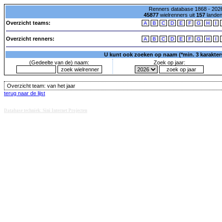
Renners database 1868 - 2026
45877
wielrenners uit
157
lande
Overzicht teams:
A
B
C
D
E
F
G
H
I
Overzicht renners:
A
B
C
D
E
F
G
H
I
U kunt ook zoeken op naam (*min. 3 karakters)
(Gedeelte van de) naam:
Zoek op jaar:
Overzicht team:
van het jaar
terug naar de lijst
Database techniek: Sini Internet Projecten