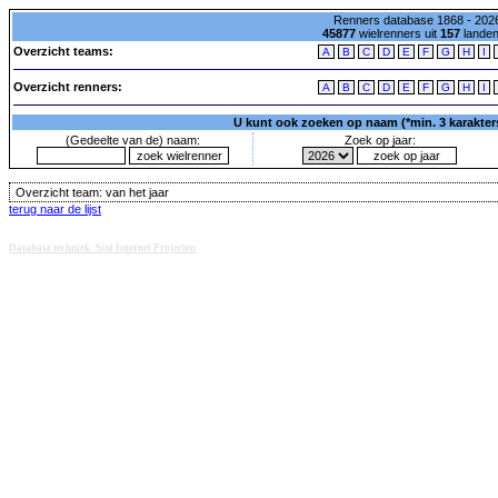
Renners database 1868 - 2026
45877
wielrenners uit
157
lande
Overzicht teams:
A
B
C
D
E
F
G
H
I
Overzicht renners:
A
B
C
D
E
F
G
H
I
U kunt ook zoeken op naam (*min. 3 karakters)
(Gedeelte van de) naam:
Zoek op jaar:
Overzicht team:
van het jaar
terug naar de lijst
Database techniek: Sini Internet Projecten