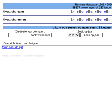
Renners database 1868 - 2026
45877
wielrenners uit
157
lande
Overzicht teams:
A
B
C
D
E
F
G
H
I
Overzicht renners:
A
B
C
D
E
F
G
H
I
U kunt ook zoeken op naam (*min. 3 karakters)
(Gedeelte van de) naam:
Zoek op jaar:
Overzicht team:
van het jaar
terug naar de lijst
Database techniek: Sini Internet Projecten