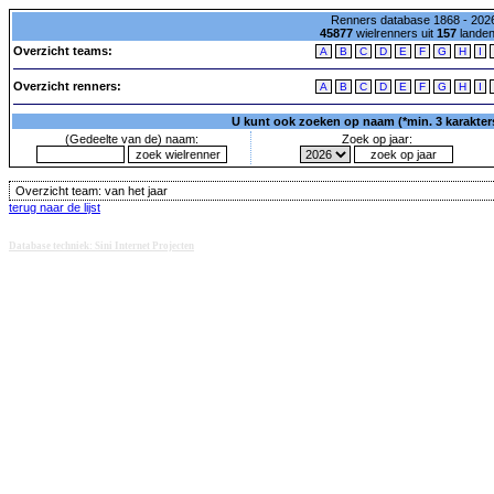
Renners database 1868 - 2026
45877
wielrenners uit
157
lande
Overzicht teams:
A
B
C
D
E
F
G
H
I
Overzicht renners:
A
B
C
D
E
F
G
H
I
U kunt ook zoeken op naam (*min. 3 karakters)
(Gedeelte van de) naam:
Zoek op jaar:
Overzicht team:
van het jaar
terug naar de lijst
Database techniek: Sini Internet Projecten