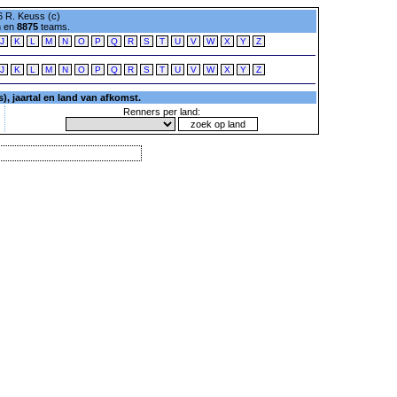
 R. Keuss (c)
n en
8875
teams.
J
K
L
M
N
O
P
Q
R
S
T
U
V
W
X
Y
Z
J
K
L
M
N
O
P
Q
R
S
T
U
V
W
X
Y
Z
, jaartal en land van afkomst.
Renners per land: