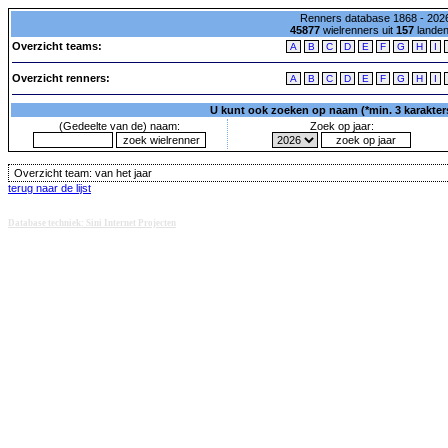
Renners database 1868 - 2026
45877
wielrenners uit
157
lande
Overzicht teams:
A
B
C
D
E
F
G
H
I
Overzicht renners:
A
B
C
D
E
F
G
H
I
U kunt ook zoeken op naam (*min. 3 karakters)
(Gedeelte van de) naam:
Zoek op jaar:
Overzicht team:
van het jaar
terug naar de lijst
Database techniek: Sini Internet Projecten