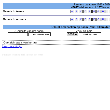
Renners database 1868 - 2026
45877
wielrenners uit
157
lande
Overzicht teams:
A
B
C
D
E
F
G
H
I
Overzicht renners:
A
B
C
D
E
F
G
H
I
U kunt ook zoeken op naam (*min. 3 karakters)
(Gedeelte van de) naam:
Zoek op jaar:
Overzicht team:
van het jaar
terug naar de lijst
Database techniek: Sini Internet Projecten