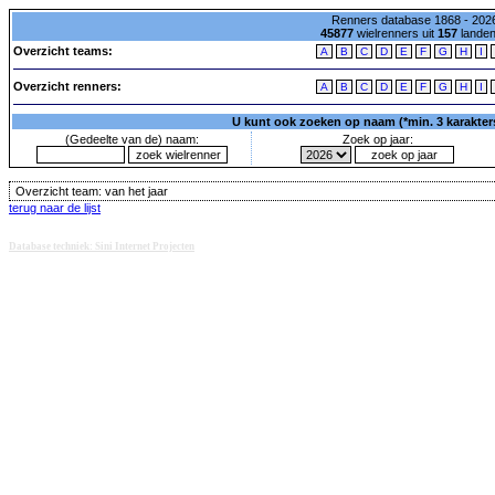
Renners database 1868 - 2026
45877
wielrenners uit
157
lande
Overzicht teams:
A
B
C
D
E
F
G
H
I
Overzicht renners:
A
B
C
D
E
F
G
H
I
U kunt ook zoeken op naam (*min. 3 karakters)
(Gedeelte van de) naam:
Zoek op jaar:
Overzicht team:
van het jaar
terug naar de lijst
Database techniek: Sini Internet Projecten