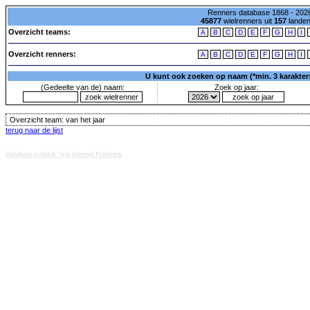
Renners database 1868 - 2026
45877
wielrenners uit
157
lande
Overzicht teams:
A
B
C
D
E
F
G
H
I
Overzicht renners:
A
B
C
D
E
F
G
H
I
U kunt ook zoeken op naam (*min. 3 karakters)
(Gedeelte van de) naam:
Zoek op jaar:
Overzicht team:
van het jaar
terug naar de lijst
Database techniek: Sini Internet Projecten