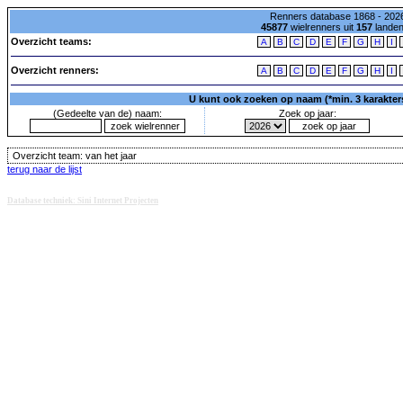
Renners database 1868 - 2026
45877
wielrenners uit
157
lande
Overzicht teams:
A
B
C
D
E
F
G
H
I
Overzicht renners:
A
B
C
D
E
F
G
H
I
U kunt ook zoeken op naam (*min. 3 karakters)
(Gedeelte van de) naam:
Zoek op jaar:
Overzicht team:
van het jaar
terug naar de lijst
Database techniek: Sini Internet Projecten