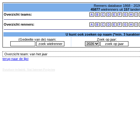
Renners database 1868 - 2026
45877
wielrenners uit
157
lande
Overzicht teams:
A
B
C
D
E
F
G
H
I
Overzicht renners:
A
B
C
D
E
F
G
H
I
U kunt ook zoeken op naam (*min. 3 karakters)
(Gedeelte van de) naam:
Zoek op jaar:
Overzicht team:
van het jaar
terug naar de lijst
Database techniek: Sini Internet Projecten