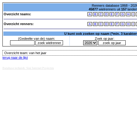
Renners database 1868 - 2026
45877
wielrenners uit
157
lande
Overzicht teams:
A
B
C
D
E
F
G
H
I
Overzicht renners:
A
B
C
D
E
F
G
H
I
U kunt ook zoeken op naam (*min. 3 karakters)
(Gedeelte van de) naam:
Zoek op jaar:
Overzicht team:
van het jaar
terug naar de lijst
Database techniek: Sini Internet Projecten