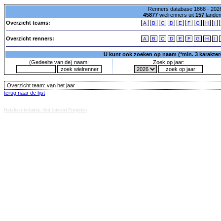
Renners database 1868 - 2026
45877
wielrenners uit
157
lande
Overzicht teams:
A
B
C
D
E
F
G
H
I
Overzicht renners:
A
B
C
D
E
F
G
H
I
U kunt ook zoeken op naam (*min. 3 karakters)
(Gedeelte van de) naam:
Zoek op jaar:
Overzicht team:
van het jaar
terug naar de lijst
Database techniek: Sini Internet Projecten