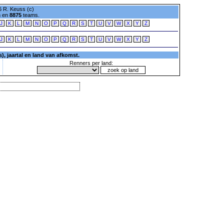
 R. Keuss (c)
n en
8875
teams.
J
K
L
M
N
O
P
Q
R
S
T
U
V
W
X
Y
Z
J
K
L
M
N
O
P
Q
R
S
T
U
V
W
X
Y
Z
, jaartal en land van afkomst.
Renners per land: